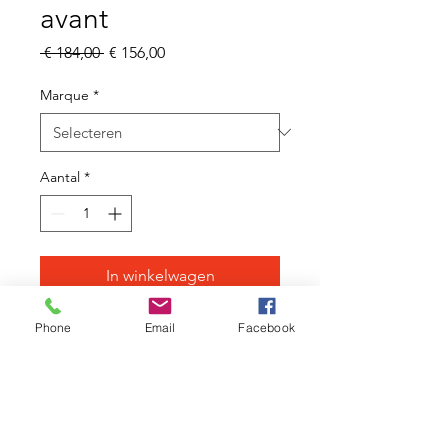
avant
Normale
Verkoopprijs
 € 184,00 
€ 156,00
prijs
Marque
*
Aantal
*
In winkelwagen
Phone
Email
Facebook
Disques 6 trous
15 x 100
Livré avec
: