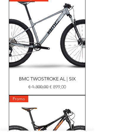
BMC TWOSTROKE AL | SIX
Normale prijs
Verkoopprijs
€ 1.300,00
€ 899,00
Promo