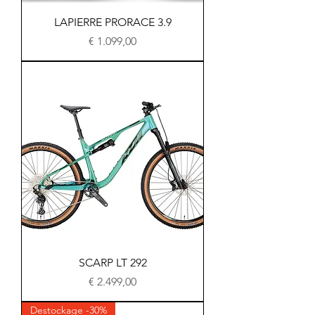
LAPIERRE PRORACE 3.9
Prijs
€ 1.099,00
SCARP LT 292
Prijs
€ 2.499,00
Destockage -30%