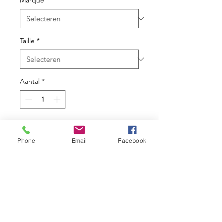
Taille
*
Aantal
*
In winkelwagen
Phone
Email
Facebook
Cadre :
Aluminium
Fourche :
Rockshox, Judy
Silver 100 mm
Groupe :
Shimano Deore
Transmission :
1x12
Dents pedalier :
32T