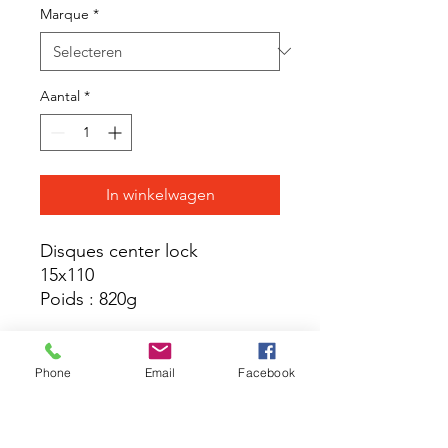
Marque
*
Aantal
*
In winkelwagen
Disques center lock
15x110
Poids : 820g
Livré avec
Phone
Email
Facebook
Guide utilisateur
Valve UST non montée sur
la roue