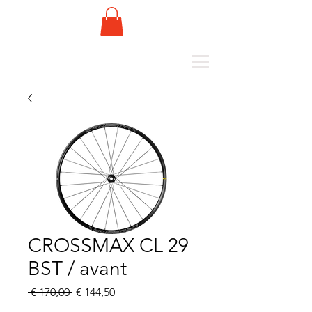
CROSSMAX CL 29
BST / avant
Normale
Verkoopprijs
 € 170,00 
€ 144,50
prijs