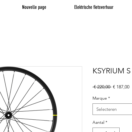
Nouvelle page
Elektrische fietsverhuur
KSYRIUM S 
Normale
V
 € 220,00 
€ 187,00
prijs
Marque
*
Selecteren
Aantal
*