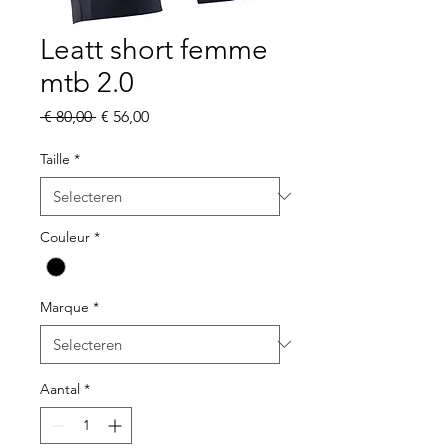
Leatt short femme
mtb 2.0
Normale
Verkoopprijs
 € 80,00 
€ 56,00
prijs
Taille
*
Couleur
*
Marque
*
Aantal
*