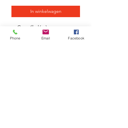
In winkelwagen
Coquille légère et
extensible
Phone
Email
Facebook
Poches cargo en filet doux
sur les jambes et le dos
Coupe pré-courbée aux
genoux pour un confort de
pédalage
Ventilation découpée au
laser
Fermetures à glissière
inversées et coutures
renforcées à plusieurs
rangées
Doublure douce à la taille
Panneau de siège sans